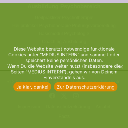
Ausbildung Psychobereich
Heilpraktiker Psychotherapie
Heilpraktiker Psychotherapie Prüfungsvorbereitung
Basismodul Psychologie
Coaching-Ausbildung
Diese Website benutzt notwendige funktionale
Gesprächstherapie & Focusing
Cookies unter "MEDIUS INTERN" und sammelt oder
Hypnose
speichert keine persönlichen Daten.
Wenn Du die Website weiter nutzt (insbesondere die
Seiten "MEDIUS INTERN"), gehen wir von Deinem
Einverständnis aus.
© 2026 MEDIUS RHEINLAND Heilpraktikerschule Köln
Ja klar, danke!
Zur Datenschutzerklärung
Impressum
Datenschutzerklärung
Anfahrt
Facts