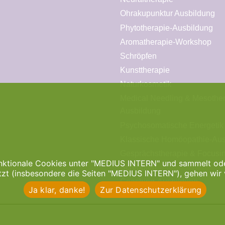
Ohrakupunktur Ausbildung
Phytotherapie-Ausbildung
Aromatherapie-Workshop
Schröpfen
Kunsttherapie
Naturkosmetik
Medical Needling & Mesothe
Ausbildung
Psychosomatische Energetik
Klassische Homöopathie-Aus
Gesprächstherapie & Focusi
nktionale Cookies unter "MEDIUS INTERN" und sammelt oder
Schröpfen
tzt (insbesondere die Seiten "MEDIUS INTERN"), gehen wir 
Coaching-Ausbildung
Ja klar, danke!
Zur Datenschutzerklärung