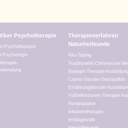
tiker Psychotherapie
Therapieverfahren
Naturheilkunde
ker Psychotherapie
l Psychologie
Aku-Taping
therapie
Traditionelle Chinesische Me
rbereitung
Blutegel-Therapie Ausbildun
Cranio-Sacrale-Osteopathie
Ernährungsberater Ausbildun
Fußreflexzonen-Therapie Au
Homöopathie
Infusionstherapie
Irisdiagnostik
Neuraltherapie