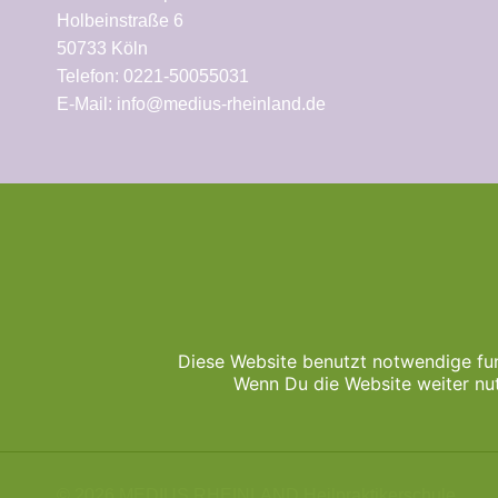
Holbeinstraße 6
50733 Köln
Telefon: 0221-50055031
E-Mail: info@medius-rheinland.de
Diese Website benutzt notwendige fu
Wenn Du die Website weiter nu
© 2026 MEDIUS RHEINLAND Heilpraktikerschule