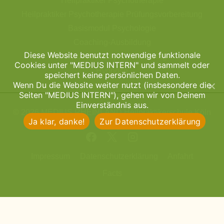
Heilpraktiker Psychotherapie
Heilpraktiker Psychotherapie Prüfungsvorbereitung
Basismodul Psychologie
Coaching-Ausbildung
Diese Website benutzt notwendige funktionale
Gesprächstherapie & Focusing
Cookies unter "MEDIUS INTERN" und sammelt oder
Hypnose
speichert keine persönlichen Daten.
Wenn Du die Website weiter nutzt (insbesondere die
Seiten "MEDIUS INTERN"), gehen wir von Deinem
Einverständnis aus.
© 2026 MEDIUS RHEINLAND Heilpraktikerschule Köln
Ja klar, danke!
Zur Datenschutzerklärung
Impressum
Datenschutzerklärung
Anfahrt
Facts