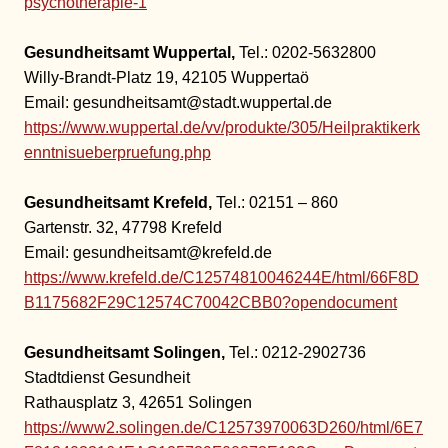
psychotherapie-1
Gesundheitsamt Wuppertal,
Tel.: 0202-5632800
Willy-Brandt-Platz 19, 42105 Wuppertaö
Email: gesundheitsamt@stadt.wuppertal.de
https://www.wuppertal.de/vv/produkte/305/Heilpraktikerk
enntnisueberpruefung.php
Gesundheitsamt Krefeld,
Tel.: 02151 – 860
Gartenstr. 32, 47798 Krefeld
Email: gesundheitsamt@krefeld.de
https://www.krefeld.de/C12574810046244E/html/66F8D
B1175682F29C12574C70042CBB0?opendocument
Gesundheitsamt Solingen,
Tel.: 0212-2902736
Stadtdienst Gesundheit
Rathausplatz 3, 42651 Solingen
https://www2.solingen.de/C12573970063D260/html/6E7