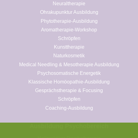
Neuraltherapie
Ohrakupunktur Ausbildung
Phytotherapie-Ausbildung
Aromatherapie-Workshop
Schröpfen
Kunsttherapie
Naturkosmetik
Medical Needling & Mesotherapie Ausbildung
Psychosomatische Energetik
Klassische Homöopathie-Ausbildung
Gesprächstherapie & Focusing
Schröpfen
Coaching-Ausbildung
Ausbildung Psychobereich