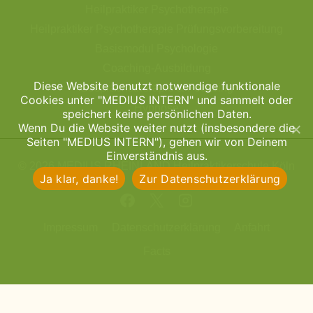
Heilpraktiker Psychotherapie
Heilpraktiker Psychotherapie Prüfungsvorbereitung
Basismodul Psychologie
Coaching-Ausbildung
Diese Website benutzt notwendige funktionale
Gesprächstherapie & Focusing
Cookies unter "MEDIUS INTERN" und sammelt oder
Hypnose
speichert keine persönlichen Daten.
Wenn Du die Website weiter nutzt (insbesondere die
Seiten "MEDIUS INTERN"), gehen wir von Deinem
Einverständnis aus.
© 2026 MEDIUS RHEINLAND Heilpraktikerschule Köln
Ja klar, danke!
Zur Datenschutzerklärung
Impressum
Datenschutzerklärung
Anfahrt
Facts