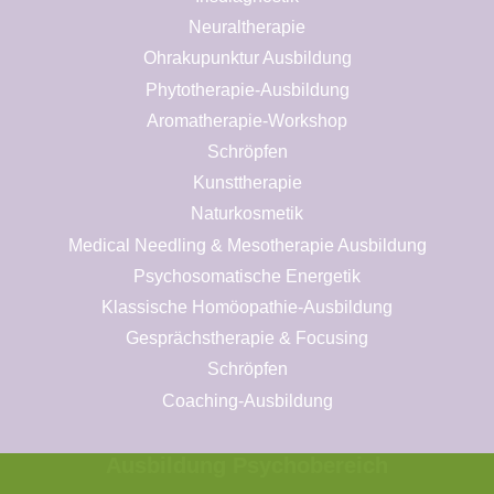
Neuraltherapie
Ohrakupunktur Ausbildung
Phytotherapie-Ausbildung
Aromatherapie-Workshop
Schröpfen
Kunsttherapie
Naturkosmetik
Medical Needling & Mesotherapie Ausbildung
Psychosomatische Energetik
Klassische Homöopathie-Ausbildung
Gesprächstherapie & Focusing
Schröpfen
Coaching-Ausbildung
Ausbildung Psychobereich