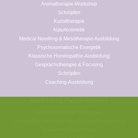
Aromatherapie-Workshop
Schröpfen
Kunsttherapie
Naturkosmetik
Medical Needling & Mesotherapie Ausbildung
Psychosomatische Energetik
Klassische Homöopathie-Ausbildung
Gesprächstherapie & Focusing
Schröpfen
Coaching-Ausbildung
Ausbildung Psychobereich
Heilpraktiker Psychotherapie
Heilpraktiker Psychotherapie Prüfungsvorbereitung
Basismodul Psychologie