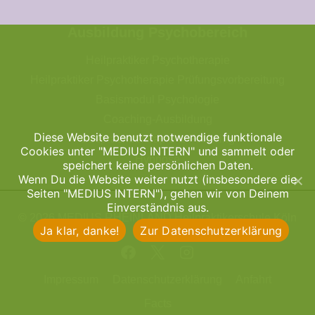
Ausbildung Psychobereich
Heilpraktiker Psychotherapie
Heilpraktiker Psychotherapie Prüfungsvorbereitung
Basismodul Psychologie
Coaching-Ausbildung
Diese Website benutzt notwendige funktionale
Gesprächstherapie & Focusing
Cookies unter "MEDIUS INTERN" und sammelt oder
Hypnose
speichert keine persönlichen Daten.
Wenn Du die Website weiter nutzt (insbesondere die
Seiten "MEDIUS INTERN"), gehen wir von Deinem
Einverständnis aus.
© 2026 MEDIUS RHEINLAND Heilpraktikerschule Köln
Ja klar, danke!
Zur Datenschutzerklärung
Impressum
Datenschutzerklärung
Anfahrt
Facts