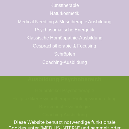
Kunsttherapie
Naturkosmetik
Medical Needling & Mesotherapie Ausbildung
Psychosomatische Energetik
Klassische Homöopathie-Ausbildung
Gesprächstherapie & Focusing
Schröpfen
Coaching-Ausbildung
Ausbildung Psychobereich
Heilpraktiker Psychotherapie
Heilpraktiker Psychotherapie Prüfungsvorbereitung
Basismodul Psychologie
Coaching-Ausbildung
Diese Website benutzt notwendige funktionale
Gesprächstherapie & Focusing
Cookies unter "MEDIUS INTERN" und sammelt oder