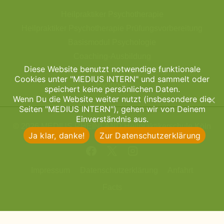
Heilpraktiker Psychotherapie
Heilpraktiker Psychotherapie Prüfungsvorbereitung
Basismodul Psychologie
Coaching-Ausbildung
Diese Website benutzt notwendige funktionale
Gesprächstherapie & Focusing
Cookies unter "MEDIUS INTERN" und sammelt oder
Hypnose
speichert keine persönlichen Daten.
Wenn Du die Website weiter nutzt (insbesondere die
Seiten "MEDIUS INTERN"), gehen wir von Deinem
Einverständnis aus.
© 2026 MEDIUS RHEINLAND Heilpraktikerschule Köln
Ja klar, danke!
Zur Datenschutzerklärung
Impressum
Datenschutzerklärung
Anfahrt
Facts